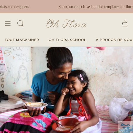
Passer
s and designers
Shop our most loved guided templates for florists 
au
contenu
de
la
page
TOUT MAGASINER
OH FLORA SCHOOL
À PROPOS DE NOU